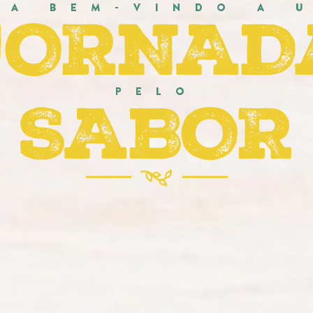
JORNAD
JA BEM-VINDO A 
SABOR
PELO